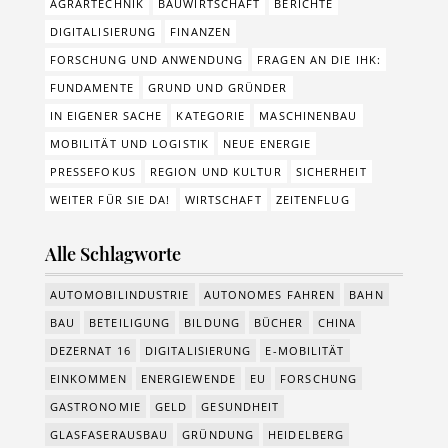
AGRARTECHNIK
BAUWIRTSCHAFT
BERICHTE
DIGITALISIERUNG
FINANZEN
FORSCHUNG UND ANWENDUNG
FRAGEN AN DIE IHK:
FUNDAMENTE
GRUND UND GRÜNDER
IN EIGENER SACHE
KATEGORIE
MASCHINENBAU
MOBILITÄT UND LOGISTIK
NEUE ENERGIE
PRESSEFOKUS
REGION UND KULTUR
SICHERHEIT
WEITER FÜR SIE DA!
WIRTSCHAFT
ZEITENFLUG
Alle Schlagworte
AUTOMOBILINDUSTRIE
AUTONOMES FAHREN
BAHN
BAU
BETEILIGUNG
BILDUNG
BÜCHER
CHINA
DEZERNAT 16
DIGITALISIERUNG
E-MOBILITÄT
EINKOMMEN
ENERGIEWENDE
EU
FORSCHUNG
GASTRONOMIE
GELD
GESUNDHEIT
GLASFASERAUSBAU
GRÜNDUNG
HEIDELBERG