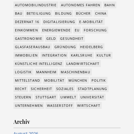
AUTOMOBILINDUSTRIE
AUTONOMES FAHREN
BAHN
BAU
BETEILIGUNG
BILDUNG
BÜCHER
CHINA
DEZERNAT 16
DIGITALISIERUNG
E-MOBILITÄT
EINKOMMEN
ENERGIEWENDE
EU
FORSCHUNG
GASTRONOMIE
GELD
GESUNDHEIT
GLASFASERAUSBAU
GRÜNDUNG
HEIDELBERG
IMMOBILIEN
INTEGRATION
KARLSRUHE
KULTUR
KÜNSTLICHE INTELLIGENZ
LANDWIRTSCHAFT
LOGISTIK
MANNHEIM
MASCHINENBAU
MITTELSTAND
MOBILITÄT
MÜNCHEN
POLITIK
RECHT
SICHERHEIT
SOZIALES
STADTPLANUNG
STEUERN
STUTTGART
UMWELT
UNIVERSITÄT
UNTERNEHMEN
WASSERSTOFF
WIRTSCHAFT
Archiv
August 2026