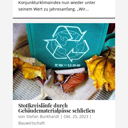
Konjunkturklimaindex nun wieder unter
seinem Wert zu Jahresanfang. „Wir...
Stoffkreisläufe durch
Gebäudematerialpässe schließen
von
Stefan Burkhardt
|
Okt. 25, 2023
|
Bauwirtschaft