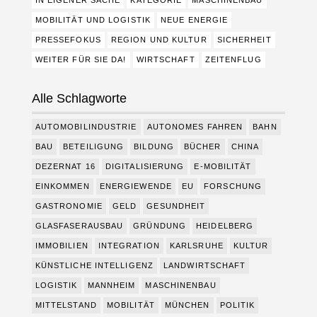
IN EIGENER SACHE
KATEGORIE
MASCHINENBAU
MOBILITÄT UND LOGISTIK
NEUE ENERGIE
PRESSEFOKUS
REGION UND KULTUR
SICHERHEIT
WEITER FÜR SIE DA!
WIRTSCHAFT
ZEITENFLUG
Alle Schlagworte
AUTOMOBILINDUSTRIE
AUTONOMES FAHREN
BAHN
BAU
BETEILIGUNG
BILDUNG
BÜCHER
CHINA
DEZERNAT 16
DIGITALISIERUNG
E-MOBILITÄT
EINKOMMEN
ENERGIEWENDE
EU
FORSCHUNG
GASTRONOMIE
GELD
GESUNDHEIT
GLASFASERAUSBAU
GRÜNDUNG
HEIDELBERG
IMMOBILIEN
INTEGRATION
KARLSRUHE
KULTUR
KÜNSTLICHE INTELLIGENZ
LANDWIRTSCHAFT
LOGISTIK
MANNHEIM
MASCHINENBAU
MITTELSTAND
MOBILITÄT
MÜNCHEN
POLITIK