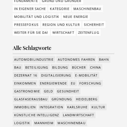
FUNDAMENTE
GRUND UND GRÜNDER
IN EIGENER SACHE
KATEGORIE
MASCHINENBAU
MOBILITÄT UND LOGISTIK
NEUE ENERGIE
PRESSEFOKUS
REGION UND KULTUR
SICHERHEIT
WEITER FÜR SIE DA!
WIRTSCHAFT
ZEITENFLUG
Alle Schlagworte
AUTOMOBILINDUSTRIE
AUTONOMES FAHREN
BAHN
BAU
BETEILIGUNG
BILDUNG
BÜCHER
CHINA
DEZERNAT 16
DIGITALISIERUNG
E-MOBILITÄT
EINKOMMEN
ENERGIEWENDE
EU
FORSCHUNG
GASTRONOMIE
GELD
GESUNDHEIT
GLASFASERAUSBAU
GRÜNDUNG
HEIDELBERG
IMMOBILIEN
INTEGRATION
KARLSRUHE
KULTUR
KÜNSTLICHE INTELLIGENZ
LANDWIRTSCHAFT
LOGISTIK
MANNHEIM
MASCHINENBAU