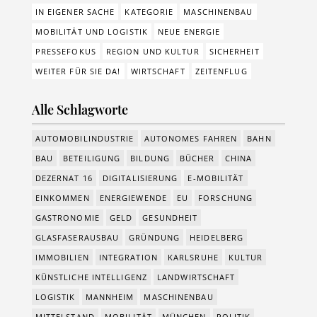
IN EIGENER SACHE
KATEGORIE
MASCHINENBAU
MOBILITÄT UND LOGISTIK
NEUE ENERGIE
PRESSEFOKUS
REGION UND KULTUR
SICHERHEIT
WEITER FÜR SIE DA!
WIRTSCHAFT
ZEITENFLUG
Alle Schlagworte
AUTOMOBILINDUSTRIE
AUTONOMES FAHREN
BAHN
BAU
BETEILIGUNG
BILDUNG
BÜCHER
CHINA
DEZERNAT 16
DIGITALISIERUNG
E-MOBILITÄT
EINKOMMEN
ENERGIEWENDE
EU
FORSCHUNG
GASTRONOMIE
GELD
GESUNDHEIT
GLASFASERAUSBAU
GRÜNDUNG
HEIDELBERG
IMMOBILIEN
INTEGRATION
KARLSRUHE
KULTUR
KÜNSTLICHE INTELLIGENZ
LANDWIRTSCHAFT
LOGISTIK
MANNHEIM
MASCHINENBAU
MITTELSTAND
MOBILITÄT
MÜNCHEN
POLITIK