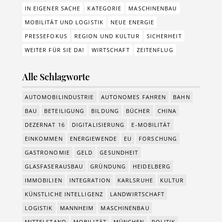
IN EIGENER SACHE
KATEGORIE
MASCHINENBAU
MOBILITÄT UND LOGISTIK
NEUE ENERGIE
PRESSEFOKUS
REGION UND KULTUR
SICHERHEIT
WEITER FÜR SIE DA!
WIRTSCHAFT
ZEITENFLUG
Alle Schlagworte
AUTOMOBILINDUSTRIE
AUTONOMES FAHREN
BAHN
BAU
BETEILIGUNG
BILDUNG
BÜCHER
CHINA
DEZERNAT 16
DIGITALISIERUNG
E-MOBILITÄT
EINKOMMEN
ENERGIEWENDE
EU
FORSCHUNG
GASTRONOMIE
GELD
GESUNDHEIT
GLASFASERAUSBAU
GRÜNDUNG
HEIDELBERG
IMMOBILIEN
INTEGRATION
KARLSRUHE
KULTUR
KÜNSTLICHE INTELLIGENZ
LANDWIRTSCHAFT
LOGISTIK
MANNHEIM
MASCHINENBAU
MITTELSTAND
MOBILITÄT
MÜNCHEN
POLITIK