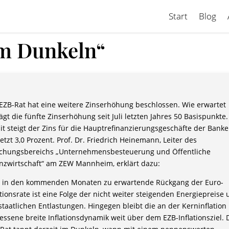
Start
Blog
im Dunkeln“
EZB-Rat hat eine weitere Zinserhöhung beschlossen. Wie erwartet
ägt die fünfte Zinserhöhung seit Juli letzten Jahres 50 Basispunkte.
t steigt der Zins für die Hauptrefinanzierungsgeschäfte der Bank
jetzt 3,0 Prozent. Prof. Dr. Friedrich Heinemann, Leiter des
chungsbereichs „Unternehmensbesteuerung und Öffentliche
nzwirtschaft“ am ZEW Mannheim, erklärt dazu:
r in den kommenden Monaten zu erwartende Rückgang der Euro-
ationsrate ist eine Folge der nicht weiter steigenden Energiepreise
staatlichen Entlastungen. Hingegen bleibt die an der Kerninflation
ssene breite Inflationsdynamik weit über dem EZB-Inflationsziel. 