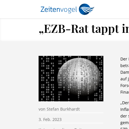
„EZB-Rat tappt 
Der 
betr
Dami
auf 
Fors
Fina
„De
von
Stefan Burkhardt
Infl
der 
3. Feb. 2023
geme