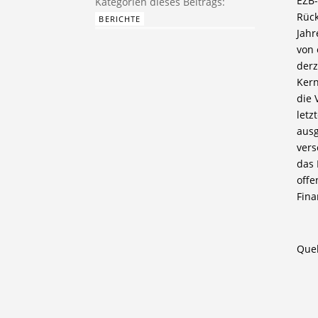
EZB-
Rück
BERICHTE
Jahr
von 
derz
Kern
die 
letz
ausg
vers
das 
offe
Fina
Quel