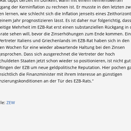
Rat tappt derzeit im Dunkeln, wann mit einem nennenswerten
gang der Kerninflation zu rechnen ist. Er musste in den letzten zw
en lernen, wie schlecht sich die Inflation jenseits eines Zeithorizon
einem Jahr prognostizieren lässt. Es ist daher nur folgerichtig, dass
eitige Mehrheit im EZB-Rat erst einen substanziellen Rückgang in 
rate sehen will, bevor die Zinserhöhungen zum Ende kommen. Ein
Vertreter Italiens und Griechenlands im EZB-Rat haben sich in den
ten Wochen für eine wieder abwartende Haltung bei den Zinsen
esprochen. Dass sich ausgerechnet die Vertreter der hoch
chuldeten Staaten jetzt schon wieder so positionieren, ist nicht gut
Ringen der EZB um neue geldpolitische Reputation. Hier pochen g
nsichtlich die Finanzminister mit ihrem Interesse an günstigen
nzierungskonditionen an der Tür des EZB-Rats.“
le:
ZEW