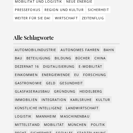
MOBILITÄT UND LOGISTIK
NEUE ENERGIE
PRESSEFOKUS
REGION UND KULTUR
SICHERHEIT
WEITER FÜR SIE DA!
WIRTSCHAFT
ZEITENFLUG
Alle Schlagworte
AUTOMOBILINDUSTRIE
AUTONOMES FAHREN
BAHN
BAU
BETEILIGUNG
BILDUNG
BÜCHER
CHINA
DEZERNAT 16
DIGITALISIERUNG
E-MOBILITÄT
EINKOMMEN
ENERGIEWENDE
EU
FORSCHUNG
GASTRONOMIE
GELD
GESUNDHEIT
GLASFASERAUSBAU
GRÜNDUNG
HEIDELBERG
IMMOBILIEN
INTEGRATION
KARLSRUHE
KULTUR
KÜNSTLICHE INTELLIGENZ
LANDWIRTSCHAFT
LOGISTIK
MANNHEIM
MASCHINENBAU
MITTELSTAND
MOBILITÄT
MÜNCHEN
POLITIK
RECHT
SICHERHEIT
SOZIALES
STADTPLANUNG