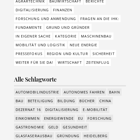
AGRARTECHNIK
BAUWIRTSCHAFT
BERICHTE
DIGITALISIERUNG
FINANZEN
FORSCHUNG UND ANWENDUNG
FRAGEN AN DIE IHK:
FUNDAMENTE
GRUND UND GRÜNDER
IN EIGENER SACHE
KATEGORIE
MASCHINENBAU
MOBILITÄT UND LOGISTIK
NEUE ENERGIE
PRESSEFOKUS
REGION UND KULTUR
SICHERHEIT
WEITER FÜR SIE DA!
WIRTSCHAFT
ZEITENFLUG
Alle Schlagworte
AUTOMOBILINDUSTRIE
AUTONOMES FAHREN
BAHN
BAU
BETEILIGUNG
BILDUNG
BÜCHER
CHINA
DEZERNAT 16
DIGITALISIERUNG
E-MOBILITÄT
EINKOMMEN
ENERGIEWENDE
EU
FORSCHUNG
GASTRONOMIE
GELD
GESUNDHEIT
GLASFASERAUSBAU
GRÜNDUNG
HEIDELBERG