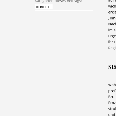
auf 
wich
BERICHTE
erkl
„Inn
Nach
im s
Erge
ihr 
Regi
St
Währ
prof
Brut
Proz
stru
und 