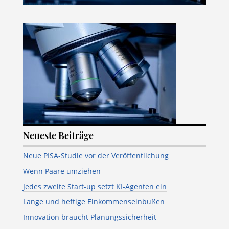
Neueste Beiträge
Neue PISA-Studie vor der Veröffentlichung
Wenn Paare umziehen
Jedes zweite Start-up setzt KI-Agenten ein
Lange und heftige Einkommenseinbußen
Innovation braucht Planungssicherheit