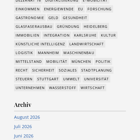
DEZERNAT 16
DIGITALISIERUNG
E-MOBILITÄT
EINKOMMEN
ENERGIEWENDE
EU
FORSCHUNG
GASTRONOMIE
GELD
GESUNDHEIT
GLASFASERAUSBAU
GRÜNDUNG
HEIDELBERG
IMMOBILIEN
INTEGRATION
KARLSRUHE
KULTUR
KÜNSTLICHE INTELLIGENZ
LANDWIRTSCHAFT
LOGISTIK
MANNHEIM
MASCHINENBAU
MITTELSTAND
MOBILITÄT
MÜNCHEN
POLITIK
RECHT
SICHERHEIT
SOZIALES
STADTPLANUNG
STEUERN
STUTTGART
UMWELT
UNIVERSITÄT
UNTERNEHMEN
WASSERSTOFF
WIRTSCHAFT
Archiv
August 2026
Juli 2026
Juni 2026