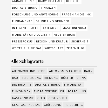
AGRARTECHNIK
BAUWIRTSCHAFT
BERICHTE
DIGITALISIERUNG
FINANZEN
FORSCHUNG UND ANWENDUNG
FRAGEN AN DIE IHK:
FUNDAMENTE
GRUND UND GRÜNDER
IN EIGENER SACHE
KATEGORIE
MASCHINENBAU
MOBILITÄT UND LOGISTIK
NEUE ENERGIE
PRESSEFOKUS
REGION UND KULTUR
SICHERHEIT
WEITER FÜR SIE DA!
WIRTSCHAFT
ZEITENFLUG
Alle Schlagworte
AUTOMOBILINDUSTRIE
AUTONOMES FAHREN
BAHN
BAU
BETEILIGUNG
BILDUNG
BÜCHER
CHINA
DEZERNAT 16
DIGITALISIERUNG
E-MOBILITÄT
EINKOMMEN
ENERGIEWENDE
EU
FORSCHUNG
GASTRONOMIE
GELD
GESUNDHEIT
GLASFASERAUSBAU
GRÜNDUNG
HEIDELBERG