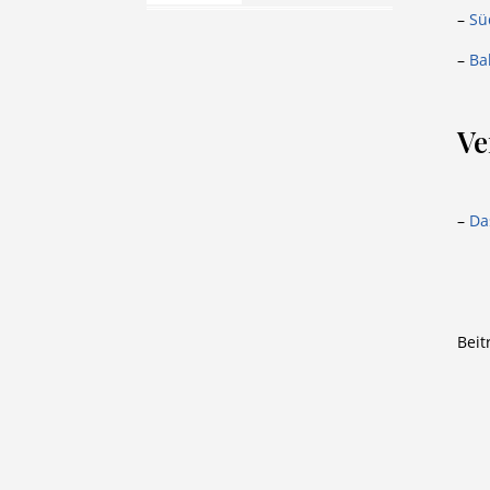
–
Sü
–
Ba
Ve
–
Da
Beit