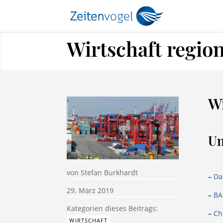
Wirtschaft regio
Wi
Un
von
Stefan Burkhardt
–
Da
29. März 2019
–
BA
–
Ch
WIRTSCHAFT