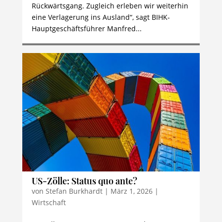
Rückwärtsgang. Zugleich erleben wir weiterhin
eine Verlagerung ins Ausland“, sagt BIHK-
Hauptgeschäftsführer Manfred...
US-Zölle: Status quo ante?
von
Stefan Burkhardt
|
März 1, 2026
|
Wirtschaft