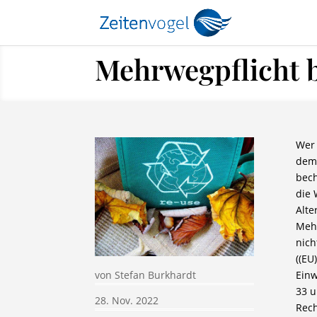
Mehrwegpflicht
Wer 
dem 
bech
die
Alte
Mehr
nich
((EU
Einw
von
Stefan Burkhardt
33 u
28. Nov. 2022
Rech