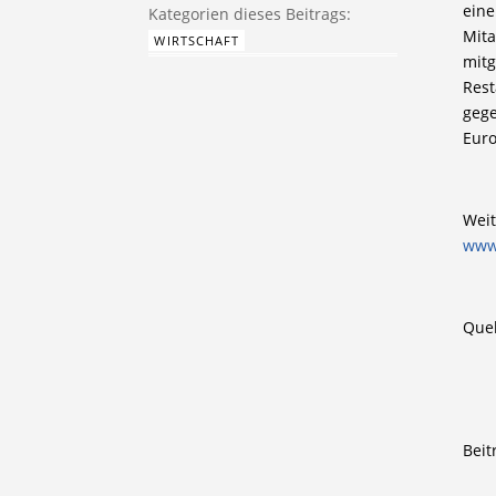
eine
Mita
WIRTSCHAFT
mitg
Rest
gege
Eur
Weit
www
Quel
Beit