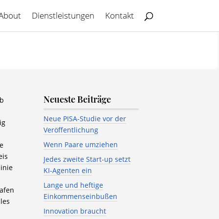
About
Dienstleistungen
Kontakt
Neueste Beiträge
ab
-
Neue PISA-Studie vor der
ig
Veröffentlichung
Wenn Paare umziehen
e
eis
Jedes zweite Start-up setzt
inie
KI-Agenten ein
Lange und heftige
afen
Einkommenseinbußen
les
Innovation braucht