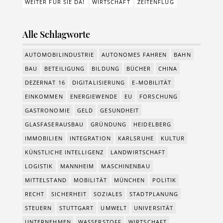
WEITER FÜR SIE DA!
WIRTSCHAFT
ZEITENFLUG
Alle Schlagworte
AUTOMOBILINDUSTRIE
AUTONOMES FAHREN
BAHN
BAU
BETEILIGUNG
BILDUNG
BÜCHER
CHINA
DEZERNAT 16
DIGITALISIERUNG
E-MOBILITÄT
EINKOMMEN
ENERGIEWENDE
EU
FORSCHUNG
GASTRONOMIE
GELD
GESUNDHEIT
GLASFASERAUSBAU
GRÜNDUNG
HEIDELBERG
IMMOBILIEN
INTEGRATION
KARLSRUHE
KULTUR
KÜNSTLICHE INTELLIGENZ
LANDWIRTSCHAFT
LOGISTIK
MANNHEIM
MASCHINENBAU
MITTELSTAND
MOBILITÄT
MÜNCHEN
POLITIK
RECHT
SICHERHEIT
SOZIALES
STADTPLANUNG
STEUERN
STUTTGART
UMWELT
UNIVERSITÄT
UNTERNEHMEN
WASSERSTOFF
WIRTSCHAFT