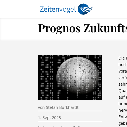
Prognos Zukunfts
Die 
hoch
Vora
verö
sehr
Quad
auf 
bun
von
Stefan Burkhardt
herv
Entw
1. Sep. 2025
gebe