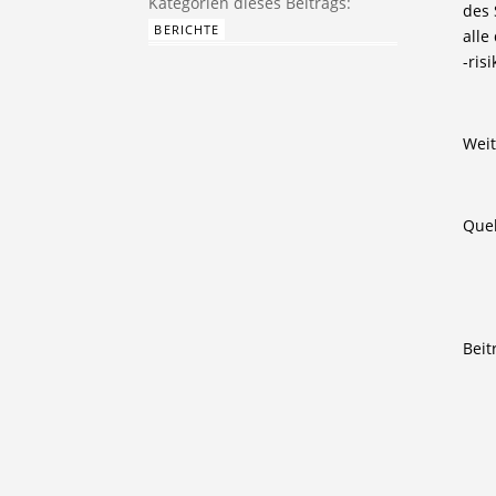
des 
BERICHTE
alle
-ris
Weit
Quel
Beit