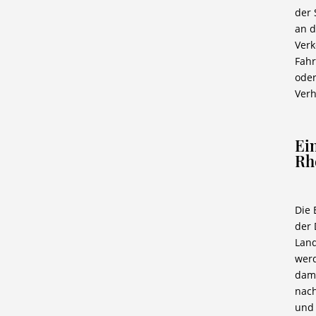
der
an d
Verk
Fahr
oder
Verh
Ein
Rh
Die 
der
Lan
werd
dami
nach
und 