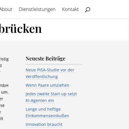
About
Dienstleistungen
Kontakt
nbrücken
Neueste Beiträge
istig
d
Neue PISA-Studie vor der
r
Veröffentlichung
Wenn Paare umziehen
 GmbH
m um.
Jedes zweite Start-up setzt
er
KI-Agenten ein
ise
Lange und heftige
e
Einkommenseinbußen
lt
Innovation braucht