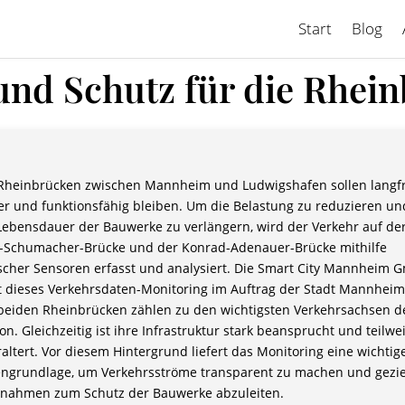
Start
Blog
und Schutz für die Rhei
Rheinbrücken zwischen Mannheim und Ludwigshafen sollen langfr
er und funktionsfähig bleiben. Um die Belastung zu reduzieren un
Lebensdauer der Bauwerke zu verlängern, wird der Verkehr auf de
-Schumacher-Brücke und der Konrad-Adenauer-Brücke mithilfe
scher Sensoren erfasst und analysiert. Die Smart City Mannheim
t dieses Verkehrsdaten-Monitoring im Auftrag der Stadt Mannhei
beiden Rheinbrücken zählen zu den wichtigsten Verkehrsachsen d
on. Gleichzeitig ist ihre Infrastruktur stark beansprucht und teilwe
altert. Vor diesem Hintergrund liefert das Monitoring eine wichtig
ngrundlage, um Verkehrsströme transparent zu machen und gezie
nahmen zum Schutz der Bauwerke abzuleiten.