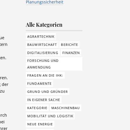
Planungssicherheit
Alle Kategorien
AGRARTECHNIK
eue
tern
BAUWIRTSCHAFT
BERICHTE
DIGITALISIERUNG
FINANZEN
ten.
FORSCHUNG UND
ANWENDUNG
FRAGEN AN DIE IHK:
ren.
FUNDAMENTE
g der
 zu
GRUND UND GRÜNDER
IN EIGENER SACHE
KATEGORIE
MASCHINENBAU
urch
MOBILITÄT UND LOGISTIK
bei
NEUE ENERGIE
hrer