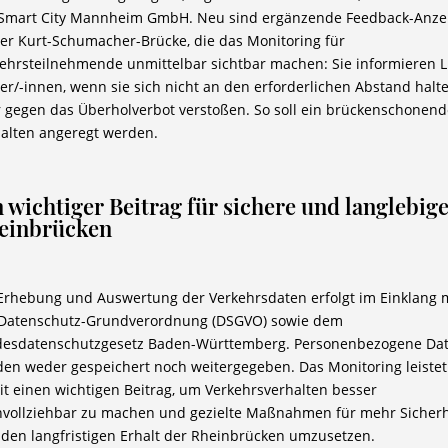
 Smart City Mannheim GmbH. Neu sind ergänzende Feedback-Anze
er Kurt-Schumacher-Brücke, die das Monitoring für
ehrsteilnehmende unmittelbar sichtbar machen: Sie informieren 
er/-innen, wenn sie sich nicht an den erforderlichen Abstand halt
 gegen das Überholverbot verstoßen. So soll ein brückenschonend
alten angeregt werden.
 wichtiger Beitrag für sichere und langlebig
einbrücken
Erhebung und Auswertung der Verkehrsdaten erfolgt im Einklang 
 Datenschutz-Grundverordnung (DSGVO) sowie dem
desdatenschutzgesetz Baden-Württemberg. Personenbezogene Da
en weder gespeichert noch weitergegeben. Das Monitoring leistet
t einen wichtigen Beitrag, um Verkehrsverhalten besser
vollziehbar zu machen und gezielte Maßnahmen für mehr Sicherh
den langfristigen Erhalt der Rheinbrücken umzusetzen.