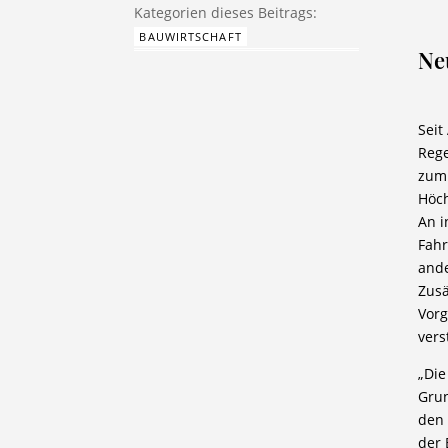
BAUWIRTSCHAFT
Ne
Seit
Rege
zum 
Höch
An i
Fahr
ande
Zusä
Vorg
vers
„Die
Grun
den 
der 