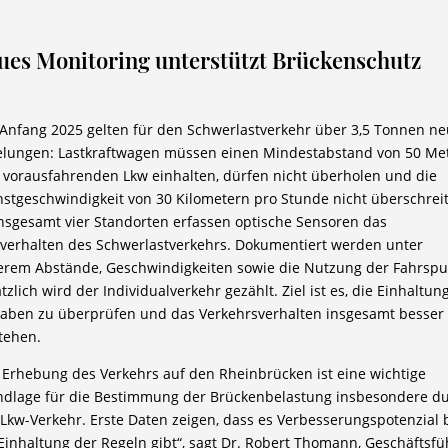
ues Monitoring unterstützt Brückenschutz
 Anfang 2025 gelten für den Schwerlastverkehr über 3,5 Tonnen n
lungen: Lastkraftwagen müssen einen Mindestabstand von 50 Me
vorausfahrenden Lkw einhalten, dürfen nicht überholen und die
stgeschwindigkeit von 30 Kilometern pro Stunde nicht überschrei
nsgesamt vier Standorten erfassen optische Sensoren das
verhalten des Schwerlastverkehrs. Dokumentiert werden unter
rem Abstände, Geschwindigkeiten sowie die Nutzung der Fahrspu
tzlich wird der Individualverkehr gezählt. Ziel ist es, die Einhaltun
aben zu überprüfen und das Verkehrsverhalten insgesamt besser
tehen.
 Erhebung des Verkehrs auf den Rheinbrücken ist eine wichtige
dlage für die Bestimmung der Brückenbelastung insbesondere d
Lkw-Verkehr. Erste Daten zeigen, dass es Verbesserungspotenzial 
Einhaltung der Regeln gibt“, sagt Dr. Robert Thomann, Geschäftsfü