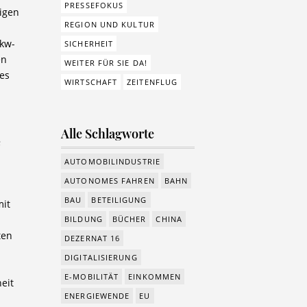
PRESSEFOKUS
igen
REGION UND KULTUR
Lkw-
SICHERHEIT
en
WEITER FÜR SIE DA!
es
WIRTSCHAFT
ZEITENFLUG
Alle Schlagworte
e
AUTOMOBILINDUSTRIE
AUTONOMES FAHREN
BAHN
BAU
BETEILIGUNG
mit
BILDUNG
BÜCHER
CHINA
ten
DEZERNAT 16
DIGITALISIERUNG
E-MOBILITÄT
EINKOMMEN
eit
ENERGIEWENDE
EU