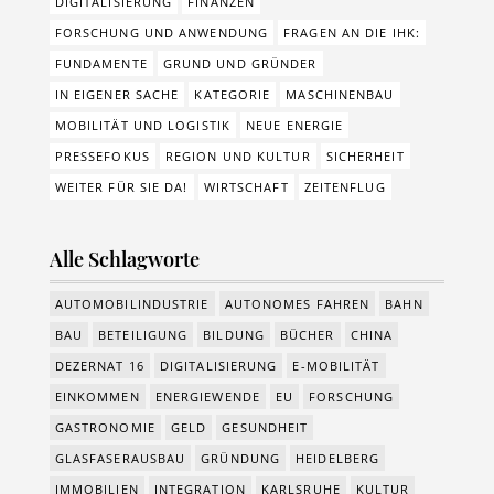
DIGITALISIERUNG
FINANZEN
FORSCHUNG UND ANWENDUNG
FRAGEN AN DIE IHK:
FUNDAMENTE
GRUND UND GRÜNDER
IN EIGENER SACHE
KATEGORIE
MASCHINENBAU
MOBILITÄT UND LOGISTIK
NEUE ENERGIE
PRESSEFOKUS
REGION UND KULTUR
SICHERHEIT
WEITER FÜR SIE DA!
WIRTSCHAFT
ZEITENFLUG
Alle Schlagworte
AUTOMOBILINDUSTRIE
AUTONOMES FAHREN
BAHN
BAU
BETEILIGUNG
BILDUNG
BÜCHER
CHINA
DEZERNAT 16
DIGITALISIERUNG
E-MOBILITÄT
EINKOMMEN
ENERGIEWENDE
EU
FORSCHUNG
GASTRONOMIE
GELD
GESUNDHEIT
GLASFASERAUSBAU
GRÜNDUNG
HEIDELBERG
IMMOBILIEN
INTEGRATION
KARLSRUHE
KULTUR