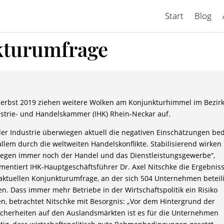
Start
Blog
kturumfrage
erbst 2019 ziehen weitere Wolken am Konjunkturhimmel im Bezirk
strie- und Handelskammer (IHK) Rhein-Neckar auf.
der Industrie überwiegen aktuell die negativen Einschätzungen be
allem durch die weltweiten Handelskonflikte. Stabilisierend wirken
egen immer noch der Handel und das Dienstleistungsgewerbe“,
entiert IHK-Hauptgeschäftsführer Dr. Axel Nitschke die Ergebnis
aktuellen Konjunkturumfrage, an der sich 504 Unternehmen beteili
n. Dass immer mehr Betriebe in der Wirtschaftspolitik ein Risiko
n, betrachtet Nitschke mit Besorgnis: „Vor dem Hintergrund der
cherheiten auf den Auslandsmärkten ist es für die Unternehmen