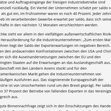
tze und Auftragseingänge der hiesigen Industriebetriebe sind
enziell rückläufig. Ein Viertel der Unternehmen schätzt per saldo 
 als gut ein, im Frühsommer waren es noch 40 Prozent. Jeder zehn
ieb im verarbeitenden Gewerbe erwartet per saldo, dass sich sein
häfte in den nächsten 12 Monaten verschlechtern werden.
chke sieht vor allem in den vielfältigen außenwirtschaftlichen Risi
 Herausforderung für die Industrieunternehmen: „Zum ersten Mal 
ahren liegt der Saldo der Exporterwartungen im negativen Bereich.
en den andauernden Konfrontationen zwischen den USA und Chi
en sich die Auseinandersetzungen zwischen der EU und den
inigten Staaten auf die Erwartungen an das Auslandsgeschäft aus.
Geschäft mit den Ländern Asiens stockt und für den
amerikanischen Markt gehen die Industrieunternehmen von
läufigen Ausfuhren aus. Das stagnierende Europageschäft der
strie ist von Unsicherheiten rund um den Brexit geprägt. Per saldo
n 37 Prozent der Betriebe von fallenden Exporten in das Vereinigt
greich aus.
gute Binnennachfrage zeigt sich in den Einschätzungen des Handel