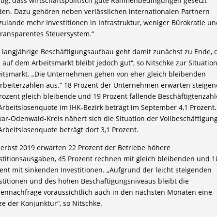
tig, dass wirtschaftspolitisch gute Rahmenbedingungen gesetzt
en. Dazu gehören neben verlässlichen internationalen Partnern
zulande mehr Investitionen in Infrastruktur, weniger Bürokratie u
transparentes Steuersystem.“
 langjährige Beschäftigungsaufbau geht damit zunächst zu Ende, 
 auf dem Arbeitsmarkt bleibt jedoch gut“, so Nitschke zur Situatio
itsmarkt. „Die Unternehmen gehen von eher gleich bleibenden
rbeiterzahlen aus.“ 18 Prozent der Unternehmen erwarten steigen
rozent gleich bleibende und 19 Prozent fallende Beschäftigtenzahl
Arbeitslosenquote im IHK-Bezirk beträgt im September 4,1 Prozent.
ar-Odenwald-Kreis nähert sich die Situation der Vollbeschäftigung
Arbeitslosenquote beträgt dort 3,1 Prozent.
erbst 2019 erwarten 22 Prozent der Betriebe höhere
stitionsausgaben, 45 Prozent rechnen mit gleich bleibenden und 1
ent mit sinkenden Investitionen. „Aufgrund der leicht steigenden
stitionen und des hohen Beschäftigungsniveaus bleibt die
ennachfrage voraussichtlich auch in den nächsten Monaten eine
ze der Konjunktur“, so Nitschke.