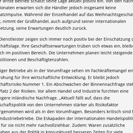
r dritte Betrieb schätzt seine Lage aktuell positiv ein. Von den näc
onaten erwarten sich die Händler jedoch insgesamt keine
tzimpulse. Während der Einzelhandel auf das Weihnachtsgeschä
t, nimmt der Großhandel, auch aufgrund seiner internationalen
etzung, seine Erwartungen deutlich zurück.
Dienstleister zeigen sich immer noch positiv bei der Einschätzung 
häftslage. Ihre Geschäftserwartungen trüben sich etwas ein, blei
ch im positiven Bereich. Die Unternehmen planen leicht steigende
stitionen und Beschäftigtenzahlen.
ger Betriebe als in der Vorumfrage sehen im Fachkräftemangel ei
ohung für ihre wirtschaftliche Entwicklung. Er bleibt jedoch
häftsrisiko Nummer 1. Ein Abschwächen der Binnennachfrage ste
Platz 2 der Risiken. Vor allem Handel und Industrie fürchten eine
ngere inländische Nachfrage. „Aktuell fällt auf, dass die
schaftspolitik von den Unternehmen stärker als Risikofaktor
genommen wird als in den Vorumfragen. Besonders kritisch sind 
Industriebetriebe. Die Eskapaden der internationalen Handelspolit
 für sie nicht mehr nachvollziehbar. Zudem: Waren zusätzliche
aben aus der Politik in konjunkturell besseren Zeiten für viele