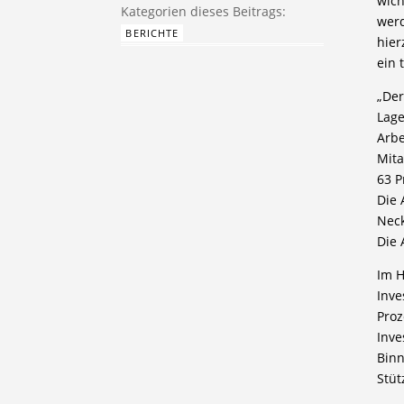
wich
werd
BERICHTE
hier
ein 
„Der
Lage
Arbe
Mita
63 P
Die 
Neck
Die 
Im H
Inve
Proz
Inve
Binn
Stüt