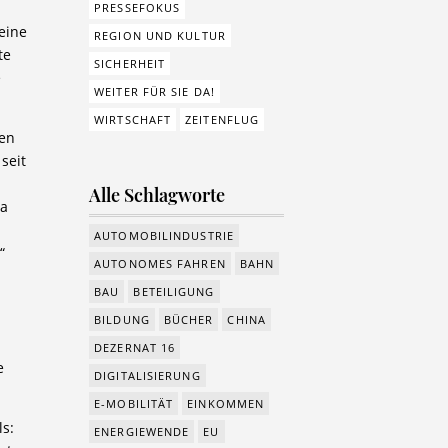
PRESSEFOKUS
seine
REGION UND KULTUR
te
SICHERHEIT
e
WEITER FÜR SIE DA!
WIRTSCHAFT
ZEITENFLUG
ken
seit
Alle Schlagworte
na
AUTOMOBILINDUSTRIE
“
AUTONOMES FAHREN
BAHN
BAU
BETEILIGUNG
BILDUNG
BÜCHER
CHINA
DEZERNAT 16
e
DIGITALISIERUNG
E-MOBILITÄT
EINKOMMEN
s:
ENERGIEWENDE
EU