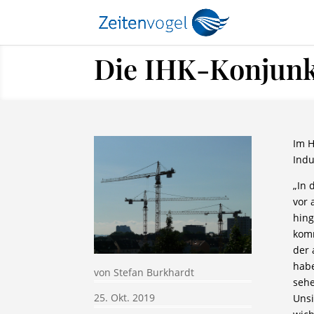
Die IHK-Konjun
Im H
Indu
„In 
vor 
hing
komm
der 
habe
von
Stefan Burkhardt
sehe
25. Okt. 2019
Unsi