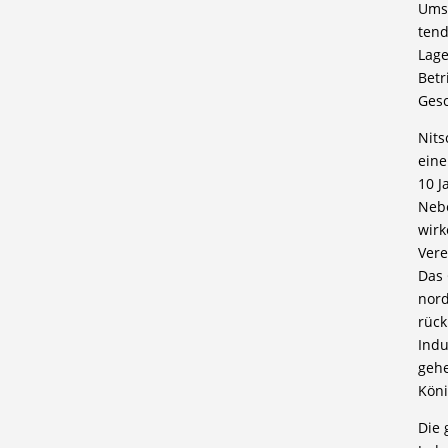
Umsä
tend
Lage
Betr
Gesc
Nits
eine
10 J
Neb
wirk
Vere
Das 
nord
rück
Indu
gehe
Köni
Die 