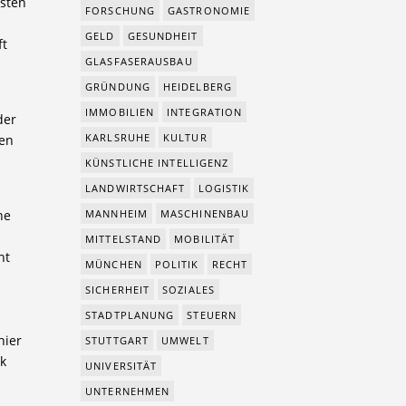
hsten
FORSCHUNG
GASTRONOMIE
GELD
GESUNDHEIT
ft
GLASFASERAUSBAU
GRÜNDUNG
HEIDELBERG
IMMOBILIEN
INTEGRATION
der
KARLSRUHE
KULTUR
ben
KÜNSTLICHE INTELLIGENZ
LANDWIRTSCHAFT
LOGISTIK
ne
MANNHEIM
MASCHINENBAU
MITTELSTAND
MOBILITÄT
ht
MÜNCHEN
POLITIK
RECHT
SICHERHEIT
SOZIALES
STADTPLANUNG
STEUERN
hier
STUTTGART
UMWELT
ik
UNIVERSITÄT
UNTERNEHMEN