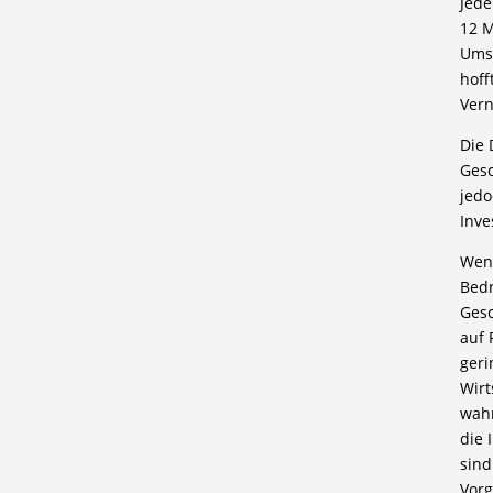
Jede
12 M
Umsa
hoff
Vern
Die 
Gesc
jedo
Inve
Weni
Bedr
Gesc
auf 
geri
Wirt
wahr
die 
sind
Vorg