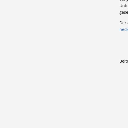
Unte
gese
Der 
neck
Beit