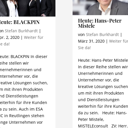
Heute: Hans-Peter
eute: BLACKPIN
Mistele
on
Stefan Burkhardt
|
von
Stefan Burkhardt
|
pr. 2, 2020
|
Weiter für
März 31, 2020
|
Weiter fü
ie da!
Sie da!
eute: BLACKPIN In dieser
Heute: Hans-Peter Mistel
eihe stellen wir
In dieser Reihe stellen wi
nernehmerinnen und
Unernehmerinnen und
nternehmer vor, die
Unternehmer vor, die
reative Lösungen suchen,
kreative Lösungen suchen
m mit ihren Produkten
um mit ihren Produkten
nd Dienstleistungen
und Dienstleistungen
eiterhin für ihre Kunden
weiterhin für ihre Kunde
a zu sein. Auch im ESA
da zu sein. Heute: Hans-
IC in Reutlingen stehen
Peter Mistele,
unge Unternehmen vor
MISTELEconsult ZV: Herr.