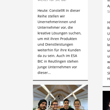
v
A
Heute: ConstellR In dieser
S
Reihe stellen wir
Unernehmerinnen und
H
Unternehmer vor, die
R
kreative Lösungen suchen,
U
um mit ihren Produkten
U
und Dienstleistungen
k
weiterhin für ihre Kunden
u
da zu sein. Auch im ESA
u
BIC in Reutlingen stehen
w
junge Unternehmen vor
d
dieser...
S
H