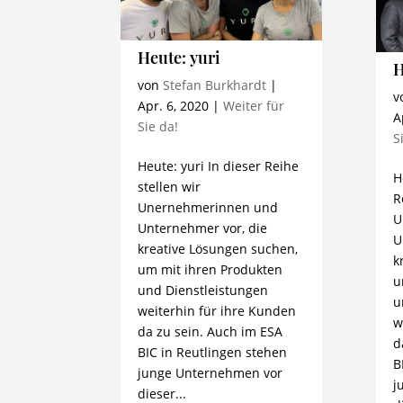
Heute: yuri
H
von
Stefan Burkhardt
|
v
Apr. 6, 2020
|
Weiter für
A
Sie da!
S
Heute: yuri In dieser Reihe
H
stellen wir
R
Unernehmerinnen und
U
Unternehmer vor, die
U
kreative Lösungen suchen,
k
um mit ihren Produkten
u
und Dienstleistungen
u
weiterhin für ihre Kunden
w
da zu sein. Auch im ESA
d
BIC in Reutlingen stehen
B
junge Unternehmen vor
j
dieser...