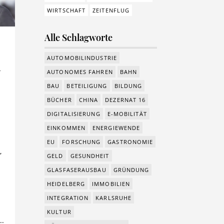
WIRTSCHAFT
ZEITENFLUG
Alle Schlagworte
AUTOMOBILINDUSTRIE
r
AUTONOMES FAHREN
BAHN
BAU
BETEILIGUNG
BILDUNG
BÜCHER
CHINA
DEZERNAT 16
e
DIGITALISIERUNG
E-MOBILITÄT
r
EINKOMMEN
ENERGIEWENDE
EU
FORSCHUNG
GASTRONOMIE
,
GELD
GESUNDHEIT
GLASFASERAUSBAU
GRÜNDUNG
HEIDELBERG
IMMOBILIEN
n
INTEGRATION
KARLSRUHE
KULTUR
..