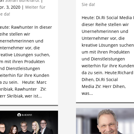
on
Stefan Burkhardt
|
Sie da!
pr. 3, 2020
|
Weiter für
ie da!
Heute: Di.Ri Social Media 
dieser Reihe stellen wir
eute: Rawhunter In dieser
Unernehmerinnen und
eihe stellen wir
Unternehmer vor, die
nernehmerinnen und
kreative Lösungen suchen
nternehmer vor, die
um mit ihren Produkten
reative Lösungen suchen,
und Dienstleistungen
m mit ihren Produkten
weiterhin für ihre Kunde
nd Dienstleistungen
da zu sein. Heute:Richard
eiterhin für ihre Kunden
Dihen, Di.Ri Social
a zu sein. Heute: Marc
Media ZV: Herr Dihen,
kribiak, Rawhunter ZV:
was...
err Skribiak, wer ist...